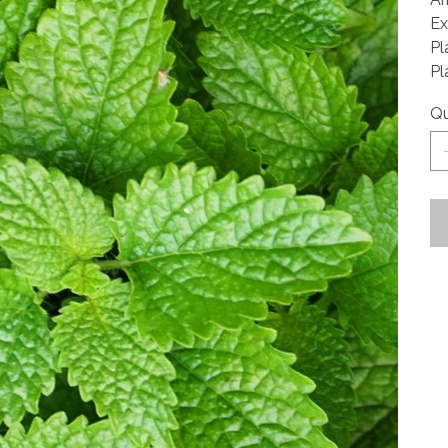
Ex
Pl
Pl
Qu