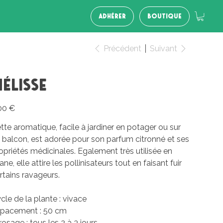
ADHÉRER
BOUTIQUE
Précédent
Suivant
élisse
00 €
tte aromatique, facile à jardiner en potager ou sur
 balcon, est adorée pour son parfum citronné et ses
opriétés médicinales. Egalement très utilisée en
sane, elle attire les pollinisateurs tout en faisant fuir
rtains ravageurs.
cle de la plante : vivace
pacement : 50 cm
rosage : tous les 2 à 3 jours