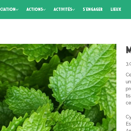
CIATION
ACTIONS
ACTIVITÉS
S'ENGAGER
LIEUX
M
Prix
3,
Ce
un
pr
ti
ce
Cy
Es
Ar