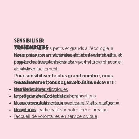
sensibiliser
transmettre
végétaliser
Nous sensibilisons petits et grands à l'écologie, à
Nous partageons nos savoirs pour donner à toutes et
Nous créons et animons des espaces verts en ville, et
travers des ateliers, événements, et interventions
tous les outils pour cultiver le vivant et reproduire nos
proposons des plants bio pour permettre à chacun·e
auprès de structures sociales.
initiatives.
de jardiner facilement.
Pour sensibiliser le plus grand nombre, nous
Nous transmettons nos savoir-faire à travers :
Concrètement, nous agissons à travers :
menons :
nos formations
la création de jardins
des ateliers pédagogiques
les teambuildings pour les organisations
la collecte de biodéchets
le programme École du dehors
le programme d’accompagnement Cultivons l’avenir
la vente de plants bio
des actions d’alimentation solidaire Mieux manger
des jeunes
le jardinage participatif sur notre ferme urbaine
pour tous
l’accueil de volontaires en service civique