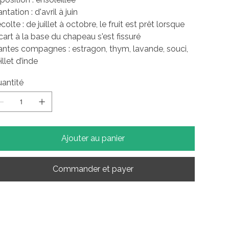
antation : d'avril à juin
colte : de juillet à octobre, le fruit est prêt lorsque
écart à la base du chapeau s'est fissuré
antes compagnes : estragon, thym, lavande, souci,
illet d’inde
antité
Ajouter au panier
Commander et payer