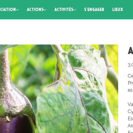
CIATION
ACTIONS
ACTIVITÉS
S'ENGAGER
LIEUX
A
Prix
3,
Ce
Pr
es
Va
Cy
Es
Ar
Ex