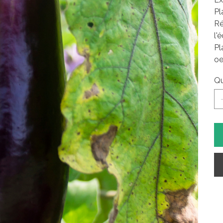
Pl
Ré
l'
Pl
oe
Qu