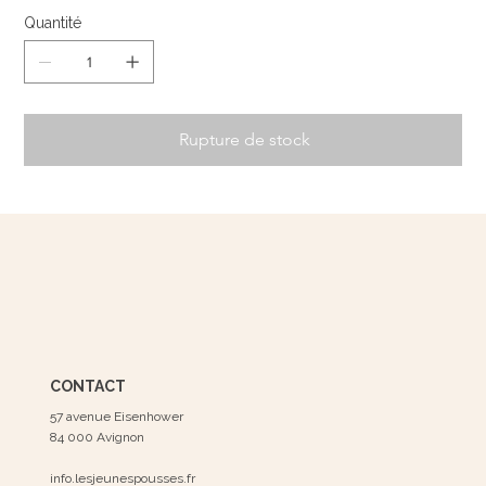
Quantité
Rupture de stock
CONTACT
57 avenue Eisenhower
84 000 Avignon
info.lesjeunespousses.fr