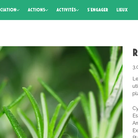
CIATION
ACTIONS
ACTIVITÉS
S'ENGAGER
LIEUX
Prix
3,
Le
ut
pl
Cy
Es
Ar
Ex
Pl