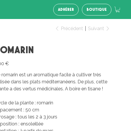
ADHÉRER
BOUTIQUE
Précédent
Suivant
Romarin
00 €
 romarin est un aromatique facile à cultiver très
ilisée dans les plats méditerranéens. De plus, cette
ante a des vertus médicinales. A boire en tisane !
cle de la plante : romarin
pacement : 50 cm
rosage : tous les 2 à 3 jours
position : ensoleillée
antation : à partir de mars