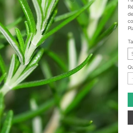
Ré
de
co
Pl
Ta
Qu