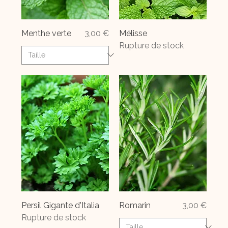
Prix
Menthe verte
3,00 €
Mélisse
Rupture de stock
Prix
Persil Gigante d'Italia
Romarin
3,00 €
Rupture de stock