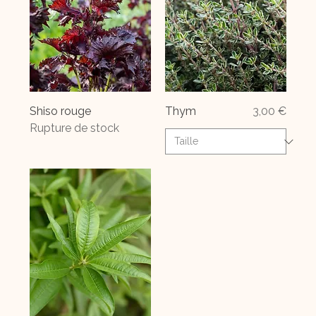
Prix
Shiso rouge
Thym
3,00 €
Rupture de stock